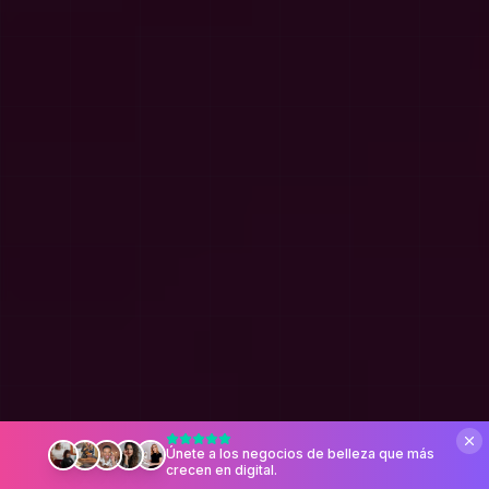
Únete a los negocios de belleza que más
crecen en digital.