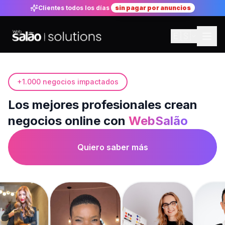
Clientes todos los días
sin pagar por anuncios
🇪🇸
+1.000 negocios impactados
Los mejores profesionales crean
negocios online con
WebSalão
Quiero saber más