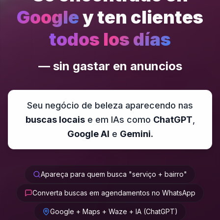
Google
y ten clientes
todos los días
—
sin gastar en anuncios
Seu negócio de beleza aparecendo nas
buscas locais
e em IAs como
ChatGPT
,
Google AI
e
Gemini
.
Apareça para quem busca "serviço + bairro"
Converta buscas em agendamentos no WhatsApp
Google + Maps + Waze + IA (ChatGPT)